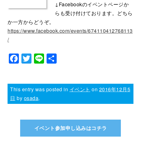
↓Facebookのイベントページか
らも受け付けております。どちら
か一方からどうぞ。
https://www.facebook.com/events/674110412768113
/
F
T
Li
共
a
wi
n
有
c
tt
e
e
er
This entry was posted in
イベント
on
2016年12月5
b
日
by
osada
.
o
o
k
イベント参加申し込みはコチラ